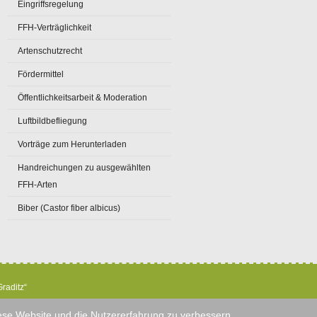
Eingriffsregelung
FFH-Verträglichkeit
Artenschutzrecht
Fördermittel
Öffentlichkeitsarbeit & Moderation
Luftbildbefliegung
Vorträge zum Herunterladen
Handreichungen zu ausgewählten
FFH-Arten
Biber (Castor fiber albicus)
raditz“
diese Website und die Nutzererfahrung zu verbessern