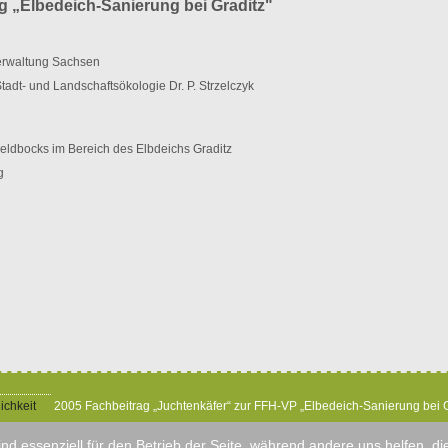
g „Elbedeich-Sanierung bei Graditz"
erwaltung Sachsen
Stadt- und Landschaftsökologie Dr. P. Strzelczyk
eldbocks im Bereich des Elbdeichs Graditz
g
ichkeit
2005 Fachbeitrag „Juchtenkäfer“ zur FFH-VP „Elbedeich-Sanierung bei G
ind essenziell für den Betrieb der Seite, während andere uns helfen, 
splanung und Naturschutz