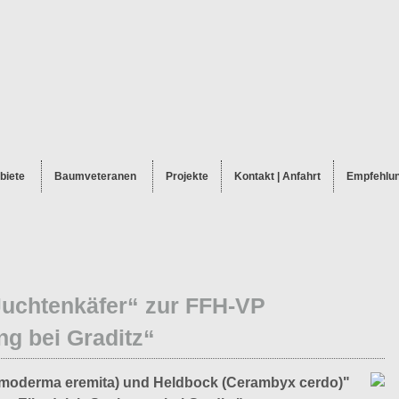
biete
Baumveteranen
Projekte
Kontakt | Anfahrt
Empfehlu
Juchtenkäfer“ zur FFH-VP
ng bei Graditz“
smoderma eremita) und Heldbock (Cerambyx cerdo)"