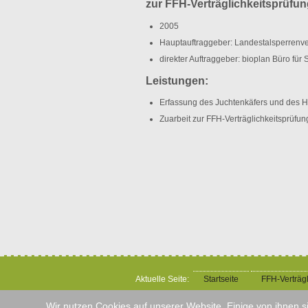
zur FFH-Verträglichkeitsprüfun
2005
Hauptauftraggeber: Landestalsperrenv
direkter Auftraggeber: bioplan Büro für 
Leistungen:
Erfassung des Juchtenkäfers und des H
Zuarbeit zur FFH-Verträglichkeitsprüfun
Aktuelle Seite:
Startseite
FFH-Verträgl
Wir nutzen Cookies auf unserer Website. Einige von ihnen s
© 2014-17 StegnerPlan | Büro für Landschaft