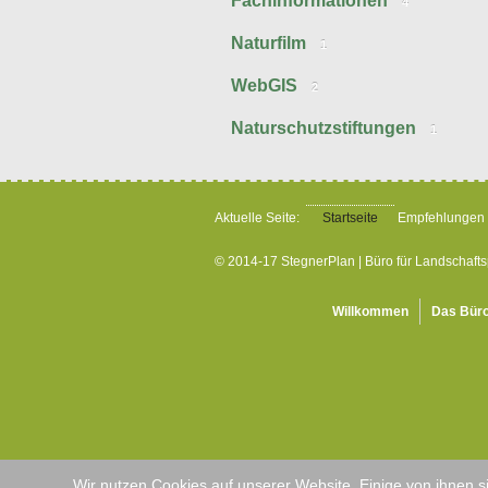
Fachinformationen
4
Naturfilm
1
WebGIS
2
Naturschutzstiftungen
1
Aktuelle Seite:
Startseite
Empfehlungen
© 2014-17 StegnerPlan | Büro für Landschaft
Willkommen
Das Bür
Wir nutzen Cookies auf unserer Website. Einige von ihnen s