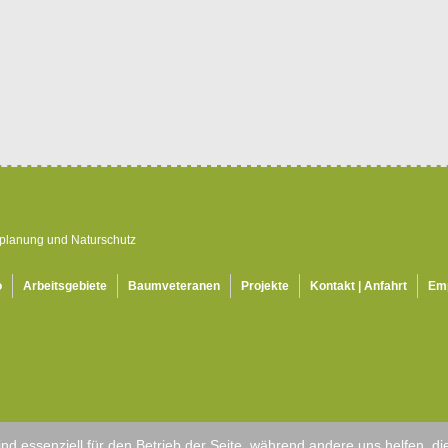
splanung und Naturschutz
o
Arbeitsgebiete
Baumveteranen
Projekte
Kontakt | Anfahrt
Em
ind essenziell für den Betrieb der Seite, während andere uns helfen, 