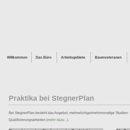
Willkommen
Das Büro
Arbeitsgebiete
Baumveteranen
Praktika bei StegnerPlan
Bei StegnerPlan besteht das Angebot, mehrwöchige/mehrmonatige Studien- un
Qualifizierungsarbeiten (
mehr dazu...
).