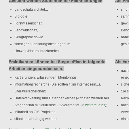
Gesucht werden Studenten der Fachrichtungen
Als Pra
Landschaftsarchitektur,
sind 
Biologie,
samm
Forstwissenschaft,
gewi
Landwirtschaft,
Behö
Geographie sowie
haben
sonstiger Ausbildungsrichtungen im
gesi
Umwelt-/Naturschutzbereich.
Praktikanten können bei StegnerPlan in folgende
Als Vo
Arbeiten eingebunden sein:
nach 
Kartierungen, Erfassungen, Monitorings;
eine 
Informationsrecherche (Sie sollten fit im Internet sein...),
sich
Literaturrecherchen;
Sie 
Datenverwaltung und Datenbankarbeit (Artdaten werden bei
Kart
StegnerPlan mit MultiBase CS verarbeitet -->
weitere Infos
);
nach
Mitarbeit an GIS-Projekten;
Anwe
situationsabhängig weitere....
ein a