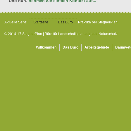
Und nun:
nehmen Sie einfach Kontakt auf...
Aktuelle Seite:
Startseite
Das Büro
Praktika bei StegnerPlan
© 2014-17 StegnerPlan | Büro für Landschaftsplanung und Naturschutz
Willkommen
Das Büro
Arbeitsgebiete
Baumvet