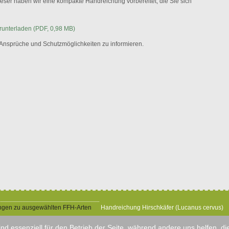
eser haben wir eine kompakte Handreichung vorbereitet, die Sie sich
erunterladen (PDF, 0,98 MB)
re Ansprüche und Schutzmöglichkeiten zu informieren.
gen zu ausgewählten FFH-Arten
Handreichung Hirschkäfer (Lucanus cervus)
ind essenziell für den Betrieb der Seite, während andere uns helfen, 
splanung und Naturschutz