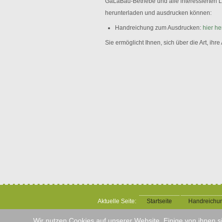
GaLaBau-Betriebe und alle interessierten L
herunterladen und ausdrucken können:
Handreichung zum Ausdrucken:
hier h
Sie ermöglicht Ihnen, sich über die Art, ih
Aktuelle Seite:
Startseite
Handreichun
Wir nutzen Cookies auf unserer Website. Einige von ihnen s
© 2014-17 StegnerPlan | Büro für Landschaft