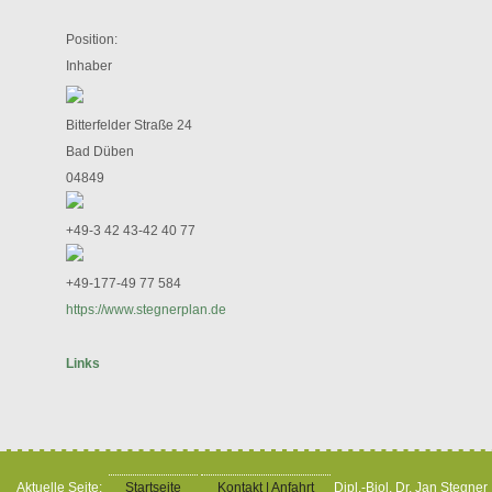
Position:
Inhaber
Bitterfelder Straße 24
Bad Düben
04849
+49-3 42 43-42 40 77
+49-177-49 77 584
https://www.stegnerplan.de
Links
ARGE Artenschutz
Aktuelle Seite:
Startseite
Kontakt | Anfahrt
Dipl.-Biol. Dr. Jan Stegner