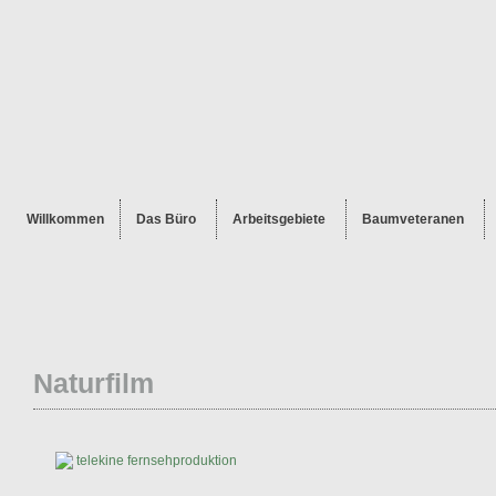
Willkommen
Das Büro
Arbeitsgebiete
Baumveteranen
Naturfilm
telekine fernsehproduktion