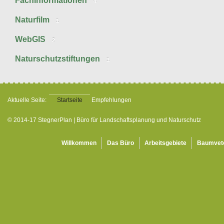
Fachinformationen
4
Naturfilm
1
WebGIS
2
Naturschutzstiftungen
1
Aktuelle Seite:
Startseite
Empfehlungen
© 2014-17 StegnerPlan | Büro für Landschaftsplanung und Naturschutz
Willkommen
Das Büro
Arbeitsgebiete
Baumvet