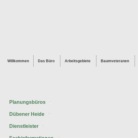
Willkommen
Das Büro
Arbeitsgebiete
Baumveteranen
Planungsbüros
4
Dübener Heide
3
Dienstleister
2